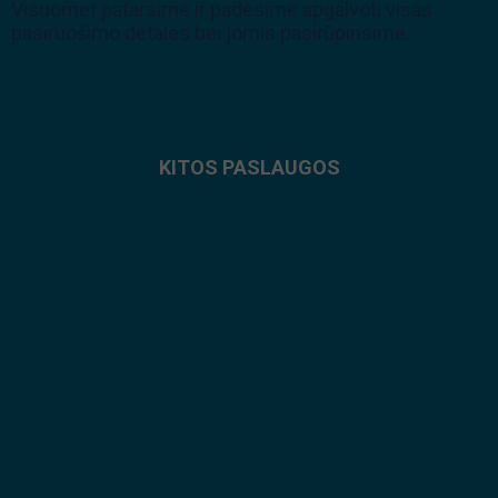
Visuomet patarsime ir padėsime apgalvoti visas
pasiruošimo detales bei jomis pasirūpinsime.
KITOS PASLAUGOS