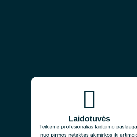
Laidotuvės
Teikiame profesionalias laidojimo paslaug
nuo pirmos netekties akimirkos iki artimoj