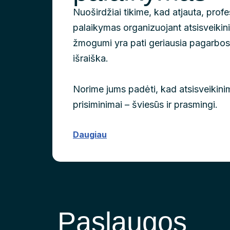
Nuoširdžiai tikime, kad atjauta, profe
palaikymas organizuojant atsisveiki
žmogumi yra pati geriausia pagarbos
išraiška.
Norime jums padėti, kad atsisveikini
prisiminimai – šviesūs ir prasmingi.
Daugiau
Paslaugos