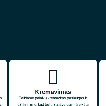
Kremavimas
as
Teikiame palaikų kremavimo paslaugas ir
o
užtikriname, kad būtų atsižvelgta į išreikštą