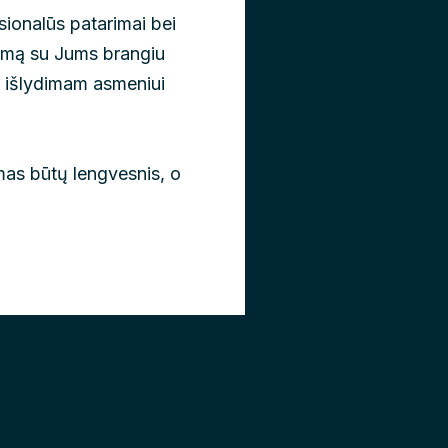
sionalūs patarimai bei
nimą su Jums brangiu
 išlydimam asmeniui
mas būtų lengvesnis, o