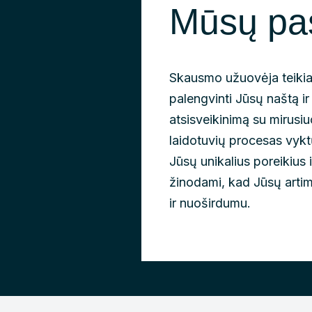
Mūsų pa
Skausmo užuovėja teikia
palengvinti Jūsų naštą ir 
atsisveikinimą su mirusi
laidotuvių procesas vyktų
Jūsų unikalius poreikius 
žinodami, kad Jūsų arti
ir nuoširdumu.