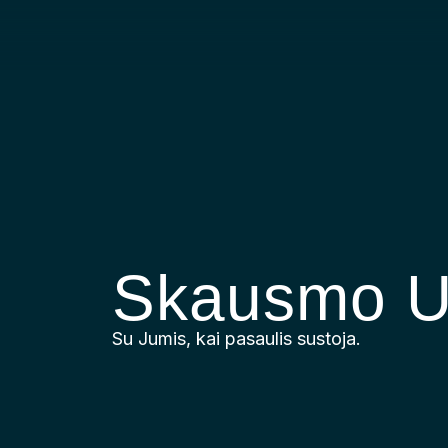
Skip
to
content
Skausmo U
Su Jumis, kai pasaulis sustoja.