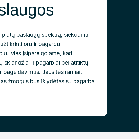
slaugos
 platų paslaugų spektrą, siekdama
užtikrinti orų ir pagarbų
uoju. Mes įsipareigojame, kad
 sklandžiai ir pagarbiai bei atitiktų
ir pageidavimus. Jausitės ramiai,
mas žmogus bus išlydėtas su pagarba